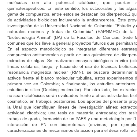
moléculas con alto potencial citotóxico, que podría
quimioterapéuticos. En este sentido, los octocorales y las alg
gama de compuestos, entre estos se destacan los diterpenos,2 q
de actividades biológicas incluyendo la anticancerosa. Este pr
investigación de la Universidad Nacional de Colombia: “Estudio 
naturales marinos y frutas de Colombia” (EAPNMFC) de la 
"biotecnología Animal” (BA) de la Facultad de Ciencias, Sede Me
comunes que los lleve a general proyectos futuros que permitan t
En el aspecto metodológico se integrarán diferentes estrateg
compuestos antitumorales a partir de una quimioteca de diterpen
extractos de algas. Se realizarán ensayos biológicos in vitro (ci
líneas celulares; luego, y haciendo el uso de técnicas biofísica
resonancia magnética nuclear (RMN), se buscará determinar l
activos frente al blanco molecular tubulina, estos experimento
primera vez en Colombia; y finalmente, los estudios anterior
estudios in sílico (Docking molecular). Por otro lado, los extrac
no sean citotóxicos serán evaluados frente a otras actividades bi
cosmético, en trabajos posteriores. Los aportes del presente pro
la Unal que identifiquen líneas de investigación afines; extra
actividad citotóxica; una tesis de maestría entregada; dos te
trabajo de grado; formación de un PAES y una metodología por R
interacción de PN con bioproteínas (enzimas, por ejemplo
caracterizaciones de mecanismos de acción para el desarrollo rac