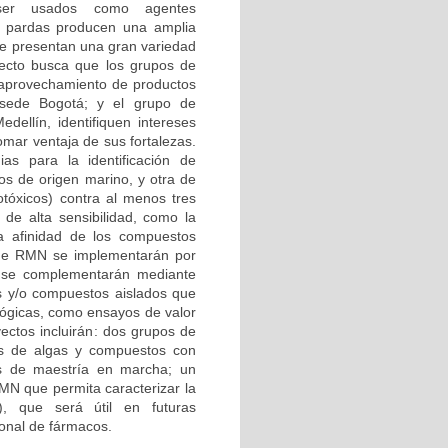
n ser usados como agentes
as pardas producen una amplia
ue presentan una gran variedad
oyecto busca que los grupos de
y aprovechamiento de productos
sede Bogotá; y el grupo de
dellín, identifiquen intereses
omar ventaja de sus fortalezas.
ias para la identificación de
os de origen marino, y otra de
totóxicos) contra al menos tres
s de alta sensibilidad, como la
a afinidad de los compuestos
s de RMN se implementarán por
es se complementarán mediante
tos y/o compuestos aislados que
ológicas, como ensayos de valor
yectos incluirán: dos grupos de
ctos de algas y compuestos con
sis de maestría en marcha; un
MN que permita caracterizar la
), que será útil en futuras
ional de fármacos.