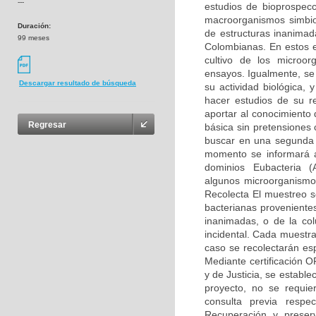
---
estudios de bioprospec
macroorganismos simbion
Duración:
de estructuras inanimad
99 meses
Colombianas. En estos e
cultivo de los microor
ensayos. Igualmente, se
Descargar resultado de búsqueda
su actividad biológica, 
hacer estudios de su r
aportar al conocimiento 
Regresar
básica sin pretensiones
buscar en una segunda 
momento se informará a
dominios Eubacteria (A
algunos microorganismo
Recolecta El muestreo 
bacterianas proveniente
inanimadas, o de la co
incidental. Cada muestr
caso se recolectarán es
Mediante certificación 
y de Justicia, se establ
proyecto, no se requie
consulta previa resp
Recuperación y preser