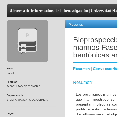
Proyectos
Bioprospecci
marinos Fase 
bentónicas ar
Resumen
|
Convocatoria
Sede:
Bogotá
Resumen
Facultad:
2- FACULTAD DE CIENCIAS
Los organismos marinos 
Dependencia:
que han mostrado ser 
2- DEPARTAMENTO DE QUÍMICA
presentar moléculas co
prolíficos están, además
Lugar:
dos últimas serán el ob