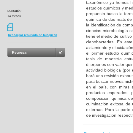
---
taxonómico ya hemos he
estudios químicos y medi
Duración:
propuesta busca la form
14 meses
química de dos mats de 
la identificación de com
ciencias microbiología s
Descargar resultado de búsqueda
tiene el medio de cultiv
cianobacterias. En est
aislamiento y elucidació
Regresar
el primer estudio quími
tesis de maestría est
diterpenos con valor qu
actividad biológica (por
hará una revisión exhaus
para buscar nuevos nicho
en el país, con miras 
productos esperados, 
composición química de
culminación exitosa de 
externas. Para la parte
de investigación respecti