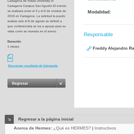
Cartagena de Indias University of
Cartagena Campus San Agustín El evento
se realizara entre el 3 y el 6 de octubre de
Modalidad:
2016 en Cartagena. La solicitud la puedo
realizar solo el 8 de agosto se definió a
que conferencista se iva a apoyar para su
visita como se muestra en el anexo.
Responsable
Duración:
1 meses
Freddy Alejandro R
Descargar resultado de búsqueda
Regresar
Regresar a la página inicial
Acerca de Hermes:
¿Qué es HERMES?
|
Instructivos