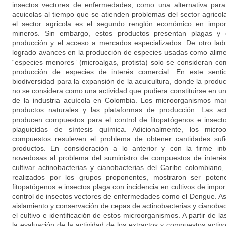
insectos vectores de enfermedades, como una alternativa para
acuicolas al tiempo que se atienden problemas del sector agricol
el sector agricola es el segundo renglón económico en impor
mineros. Sin embargo, estos productos presentan plagas y 
producción y el acceso a mercados especializados. De otro lado
logrado avances en la producción de especies usadas como alimen
“especies menores” (microalgas, protista) solo se consideran c
producción de especies de interés comercial. En este senti
biodiversidad para la expansión de la acuicultura, donde la prod
no se considera como una actividad que pudiera constituirse en u
de la industria acuícola en Colombia. Los microorganismos mari
productos naturales y las plataformas de producción. Las act
producen compuestos para el control de fitopatógenos e insecto
plaguicidas de síntesis química. Adicionalmente, los mic
compuestos resuleven el problema de obtener cantidades sufic
productos. En consideración a lo anterior y con la firme int
novedosas al problema del suministro de compuestos de interés
cultivar actinobacterias y cianobacterias del Caribe colombian
realizados por los grupos proponentes, mostraron ser poten
fitopatógenos e insectos plaga con incidencia en cultivos de impor
control de insectos vectores de enfermedades como el Dengue. Así,
aislamiento y conservación de cepas de actinobacterias y cianoba
el cultivo e identificación de estos microorganismos. A partir de la
la evaluación de la actividad de los extractos y compuestos activ