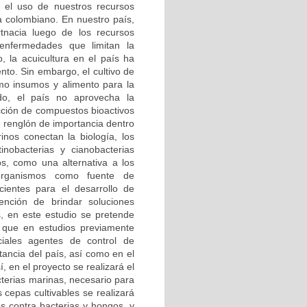
 el uso de nuestros recursos
a colombiano. En nuestro país,
tnacia luego de los recursos
enfermedades que limitan la
, la acuicultura en el país ha
to. Sin embargo, el cultivo de
omo insumos y alimento para la
do, el país no aprovecha la
ucción de compuestos bioactivos
n renglón de importancia dentro
nos conectan la biología, los
inobacterias y cianobacterias
s, como una alternativa a los
roorganismos como fuente de
ientes para el desarrollo de
ención de brindar soluciones
, en este estudio se pretende
o, que en estudios previamente
ciales agentes de control de
tancia del país, así como en el
 en el proyecto se realizará el
cterias marinas, necesario para
s cepas cultivables se realizará
os contra bacterias y hongos, y