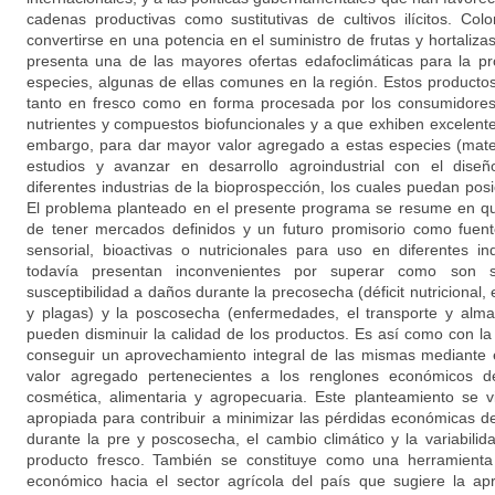
cadenas productivas como sustitutivas de cultivos ilícitos. Co
convertirse en una potencia en el suministro de frutas y hortaliza
presenta una de las mayores ofertas edafoclimáticas para la pr
especies, algunas de ellas comunes en la región. Estos producto
tanto en fresco como en forma procesada por los consumidores
nutrientes y compuestos biofuncionales y a que exhiben excelente
embargo, para dar mayor valor agregado a estas especies (mater
estudios y avanzar en desarrollo agroindustrial con el dis
diferentes industrias de la bioprospección, los cuales puedan po
El problema planteado en el presente programa se resume en que
de tener mercados definidos y un futuro promisorio como fuent
sensorial, bioactivas o nutricionales para uso en diferentes in
todavía presentan inconvenientes por superar como son 
susceptibilidad a daños durante la precosecha (déficit nutricional,
y plagas) y la poscosecha (enfermedades, el transporte y alma
pueden disminuir la calidad de los productos. Es así como con l
conseguir un aprovechamiento integral de las mismas mediante e
valor agregado pertenecientes a los renglones económicos de 
cosmética, alimentaria y agropecuaria. Este planteamiento se 
apropiada para contribuir a minimizar las pérdidas económicas de
durante la pre y poscosecha, el cambio climático y la variabili
producto fresco. También se constituye como una herramienta
económico hacia el sector agrícola del país que sugiere la ap