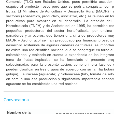
Comercio (TLC) con Estados Unidos, pues permitiría acceder
esquivo al producto fresco pero que se podría conquistar con p
frutas. El Ministerio de Agricultura y Desarrollo Rural (MADR) h
sectores (académico, productivo, asociativo, etc.) se reúnan en 
productivas para avanzar en su desarrollo. La creación de
Hortofrutícola (FNFH) y de Asohofrucol en 1995, ha permitido c
pequeños productores del sector hortofrutícola, por encima
ganaderos y arroceros, que tienen una cifra de productores muy
MADR y Asohofrucol se han preocupado por financiar proyecto
desarrollo sostenible de algunas cadenas de frutales, es import
no existe una red científica nacional que se congregue en torno el 
colombianas, y teniendo en cuenta la experiencia de los integran
tema de frutas tropicales, se ha formulado el presente pro
seleccionadas para la presente acción, como primera fase de 
pueden clasificar en tres grupos de acuerdo con su familia botán
gulupa), Lauraceae (aguacate) y Solanaceae (lulo, tomate de árbo
en común una alta producción y significativa importancia económ
aguacate se ha establecido una red nacional.
Convocatoria
Nombre de la