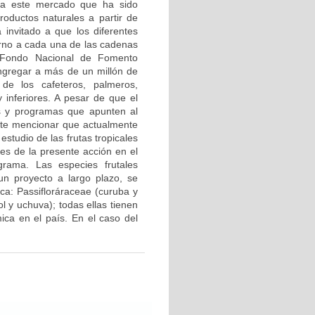
 a este mercado que ha sido
roductos naturales a partir de
a invitado a que los diferentes
torno a cada una de las cadenas
l Fondo Nacional de Fomento
ongregar a más de un millón de
 de los cafeteros, palmeros,
 inferiores. A pesar de que el
s y programas que apunten al
ante mencionar que actualmente
estudio de las frutas tropicales
tes de la presente acción en el
grama. Las especies frutales
un proyecto a largo plazo, se
ica: Passifloráraceae (curuba y
l y uchuva); todas ellas tienen
ica en el país. En el caso del