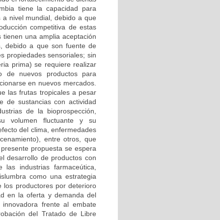
lombia tiene la capacidad para
s a nivel mundial, debido a que
oducción competitiva de estas
s tienen una amplia aceptación
, debido a que son fuente de
s propiedades sensoriales; sin
ia prima) se requiere realizar
eño de nuevos productos para
sicionarse en nuevos mercados.
 las frutas tropicales a pesar
e de sustancias con actividad
dustrias de la bioprospección,
su volumen fluctuante y su
 efecto del clima, enfermedades
cenamiento), entre otros, que
a presente propuesta se espera
l desarrollo de productos con
las industrias farmaceútica,
vislumbra como una estrategia
 los productores por deterioro
dad en la oferta y demanda del
 innovadora frente al embate
robación del Tratado de Libre