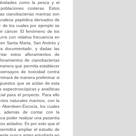
ividades como la pesca y el
oblaciones costeras. Estos
las cianobacterias marinas son
uraleza peptídica derivados de
ir de los cuales por ejemplo se
del cáncer. El fenómeno de los
rre con relativa frecuencia en
o en Santa Marta, San Andrés y
aya documentado, y dadas las
tar estos afloramientos de
floramientos de cianobacterias
l manera que permita establecer
ioensayos de toxicidad contra
rminará de manera preliminar si
ompuestos que se aíslan de esta
 espectroscópicas y analíticas
ial para el proyecto. Para ello
ctos naturales marinos, con la
e Aberdeen-Escocia, los cuales
as, además de contar con la
sca poder realizar una pasantía
os aislados. Es por esto que el
ermitirá ampliar el estudio de
fuente nunca antes estudiada en