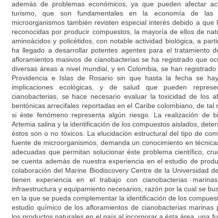
además de problemas económicos, ya que pueden afectar act
turismo, que son fundamentales en la economía de las p
microorganismos también revisten especial interés debido a que 
reconocidas por producir compuestos, la mayoría de ellos de nat
aminoácidos y policétidos, con notable actividad biológica, a part
ha llegado a desarrollar potentes agentes para el tratamiento 
afloramientos masivos de cianobacterias se ha registrado que ocu
diversas áreas a nivel mundial, y en Colombia, se han registrad
Providencia e Islas de Rosario sin que hasta la fecha se h
implicaciones ecológicas, y de salud que pueden represen
cianobacterias, se hace necesario evaluar la toxicidad de los a
bentónicas arrecifales reportadas en el Caribe colombiano, de ta
si éste fenómeno representa algún riesgo. La realización de b
Artemia salina y la identificación de los compuestos aislados, dete
éstos son o no tóxicos. La elucidación estructural del tipo de c
fuente de microorganismos, demanda un conocimiento en técnicas
adecuadas que permitan solucionar éste problema científico, cruc
se cuenta además de nuestra experiencia en el estudio de produ
colaboración del Marine Biodiscovery Centre de la Universidad d
tienen experiencia en el trabajo con cianobacterias marin
infraestructura y equipamiento necesarios, razón por la cual se bu
en la que se pueda complementar la identificación de los compuest
estudio químico de los afloramientos de cianobacterias marinas p
los productos naturales en el país al incorporar a ésta área, una 