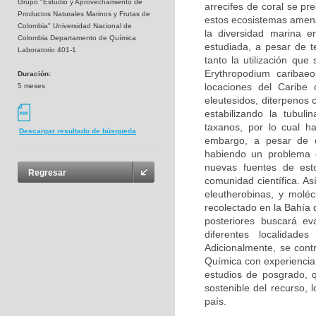
Grupo "Estudio y Aprovechamiento de
arrecifes de coral se p
Productos Naturales Marinos y Frutas de
estos ecosistemas amena
Colombia" Universidad Nacional de
la diversidad marina 
Colombia Departamento de Química
estudiada, a pesar de t
Laboratorio 401-1
tanto la utilización qu
Erythropodium caribaeo
Duración:
locaciones del Caribe 
5 meses
eleutesidos, diterpenos 
estabilizando la tubuli
taxanos, por lo cual h
Descargar resultado de búsqueda
embargo, a pesar de di
habiendo un problema d
nuevas fuentes de est
Regresar
comunidad científica. As
eleutherobinas, y moléc
recolectado en la Bahía 
posteriores buscará ev
diferentes localidad
Adicionalmente, se cont
Química con experiencia 
estudios de posgrado, 
sostenible del recurso, 
país.