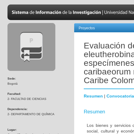
Proyectos
Evaluación d
eleutherobin
especímenes
caribaeorum 
Caribe Colo
Sede:
Bogotá
Facultad:
Resumen
|
Convocatoria
2- FACULTAD DE CIENCIAS
Dependencia:
Resumen
2- DEPARTAMENTO DE QUÍMICA
Los bienes y servicios 
Lugar:
social, cultural y econ