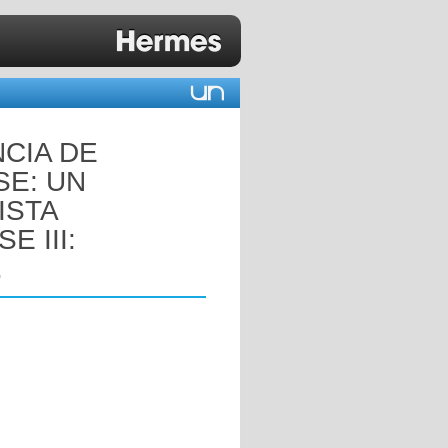
CIA DE
E: UN
ISTA
 III:
.