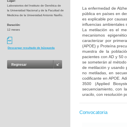
Lugar:
Laboratorios del Instituto de Genética de
La enfermedad de Alzhei
la Universidad Nacional y de la Facultad de
pública en países en de
Medicina de la Universidad Antonio Nariño.
es explicable por causa
influencias ambientales
Duración:
La metilación es el me
12 meses
mecanismos epigenétic
caracterizar por primer
(APOE) y Proteína precu
Descargar resultado de búsqueda
muestra de la poblaci
pacientes con AD y 50 c
se someterán al método 
Regresar
de metilación y usando p
no metiladas, en secu
codificante en APOE. Ad
3500 (Applied Biosys
secuenciamiento, con la
uracilo, con resolución p
Convocatoria