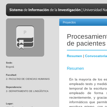
Proyectos
Procesamiento
de pacientes
Resumen
|
Convocatoria
Sede:
Bogotá
Resumen
Facultad:
En la mayoría de los es
2- FACULTAD DE CIENCIAS HUMANAS
empleado tests y medidas
Dependencia:
temporal de la escritur
2- DEPARTAMENTO DE LINGÜÍSTICA
empleado de forma si
recientemente, y gracia
informáticos que permi
Lugar:
escritura mismo, con g