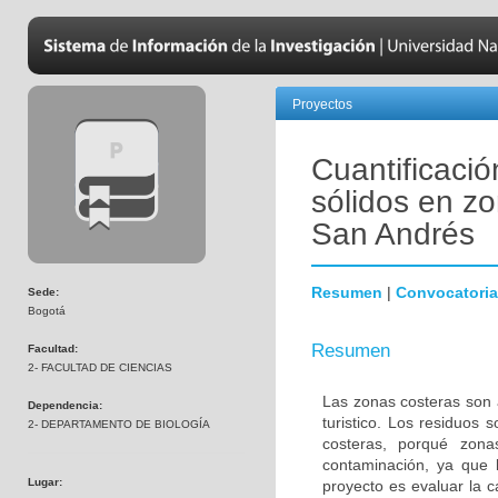
Proyectos
Cuantificació
sólidos en zo
San Andrés
Resumen
|
Convocatoria
Sede:
Bogotá
Resumen
Facultad:
2- FACULTAD DE CIENCIAS
Las zonas costeras son a
Dependencia:
turistico. Los residuos
2- DEPARTAMENTO DE BIOLOGÍA
costeras, porqué zon
contaminación, ya que 
Lugar:
proyecto es evaluar la c