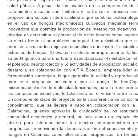
salud pública. A pesar de los avances en la comprensión de 
tratamientos actuales son limitados y no frenan el proceso neu
propone una solución interdisciplinaria que combina biotecnolog
en el uso de hongos macromicetos cultivados mediante ferme
innovadora que optimiza la producción de metabolitos bioactivos 
objetivo es determinar el potencial de estos hongos como agent
su efecto frente al neurotóxico paraquat. Las actividades que 
permiten alcanzar los objetivos específicos e incluyen: 1) establece
extractos de hongos; 2) evaluar su efecto neuroprotector en la lín
su perfil químico para una futura estandarización 4) establecer el
el potencial neuroprotector y 5) actividades de apropiación social 
desarrolla en colaboración con AITIA Biotech, empresa líder 
fermentación sumergida, lo que garantiza la calidad y reproducibi
para esta propuesta se cuenta con el apoyo de InnoCaps
microencapsulación de moléculas funcionales, para la transferenci
los compuestos bioactivos, fortaleciendo así el vínculo entre la ac
Un componente clave del proyecto es la transferencia de conocimie
conocimiento, que se llevará a cabo en colaboración con la
Calamoima, quienes apoyarán la divulgación de los resultad
comunidad académica y general, no solo como un espacio cien
abierto para informar sobre los efectos neuroprotectores d
terapéutico, promoviendo la democratización del conocimiento y
hongos en Colombia como alternativas terapéuticas. En términos