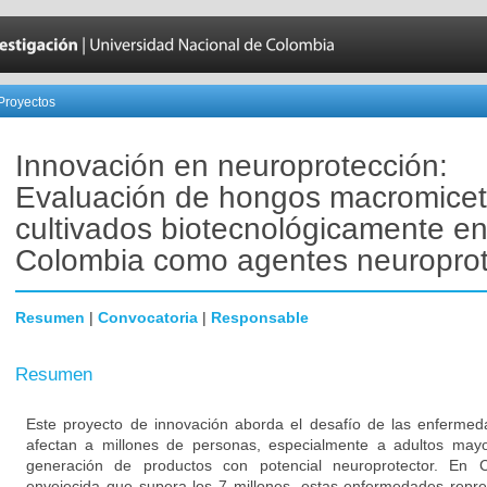
Proyectos
Innovación en neuroprotección:
Evaluación de hongos macromice
cultivados biotecnológicamente e
Colombia como agentes neuroprot
Resumen
|
Convocatoria
|
Responsable
Resumen
Este proyecto de innovación aborda el desafío de las enferme
afectan a millones de personas, especialmente a adultos may
generación de productos con potencial neuroprotector. En 
envejecida que supera los 7 millones, estas enfermedades repre