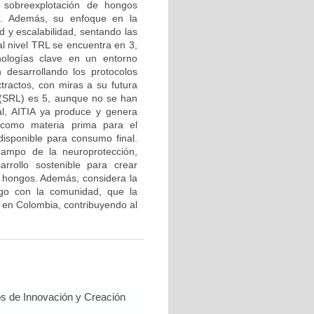
a sobreexplotación de hongos
es. Además, su enfoque en la
d y escalabilidad, sentando las
al nivel TRL se encuentra en 3,
cnologías clave en un entorno
desarrollando los protocolos
xtractos, con miras a su futura
a (SRL) es 5, aunque no se han
al, AITIA ya produce y genera
 como materia prima para el
disponible para consumo final.
 campo de la neuroprotección,
sarrollo sostenible para crear
 hongos. Además, considera la
logo con la comunidad, que la
a en Colombia, contribuyendo al
s de Innovación y Creación