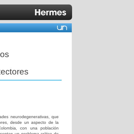
tos
n
ectores
dades neurodegenerativas, que
ores, desde un aspecto de la
Colombia, con una población
sentan un problema crítico de