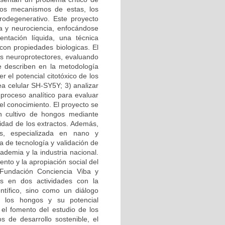
los mecanismos de estas, los
rodegenerativo. Este proyecto
ía y neurociencia, enfocándose
ntación líquida, una técnica
con propiedades biologicas. El
es neuroprotectores, evaluando
se describen en la metodología
r el potencial citotóxico de los
ea celular SH-SY5Y; 3) analizar
 proceso analítico para evaluar
del conocimiento. El proyecto se
en cultivo de hongos mediante
lidad de los extractos. Además,
, especializada en nano y
a de tecnología y validación de
ademia y la industria nacional.
nto y la apropiación social del
 Fundación Conciencia Viba y
os en dos actividades con la
tífico, sino como un diálogo
e los hongos y su potencial
 el fomento del estudio de los
 de desarrollo sostenible, el