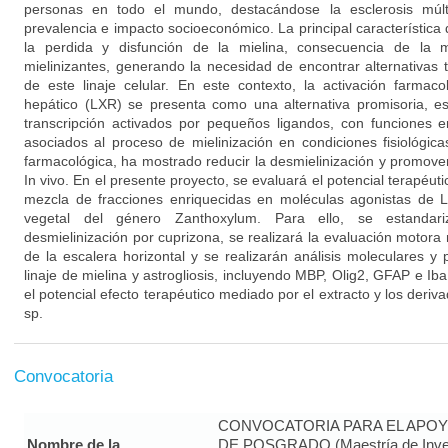
personas en todo el mundo, destacándose la esclerosis múl
prevalencia e impacto socioeconómico. La principal característica
la perdida y disfunción de la mielina, consecuencia de la m
mielinizantes, generando la necesidad de encontrar alternativas 
de este linaje celular. En este contexto, la activación farmac
hepático (LXR) se presenta como una alternativa promisoria, es
transcripción activados por pequeños ligandos, con funciones e
asociados al proceso de mielinización en condiciones fisiológica
farmacológica, ha mostrado reducir la desmielinización y promove
In vivo. En el presente proyecto, se evaluará el potencial terapéut
mezcla de fracciones enriquecidas en moléculas agonistas de 
vegetal del género Zanthoxylum. Para ello, se estandar
desmielinización por cuprizona, se realizará la evaluación motor
de la escalera horizontal y se realizarán análisis moleculares y
linaje de mielina y astrogliosis, incluyendo MBP, Olig2, GFAP e Ib
el potencial efecto terapéutico mediado por el extracto y los deri
sp.
Convocatoria
CONVOCATORIA PARA EL APOY
Nombre de la
DE POSGRADO (Maestría de Inves