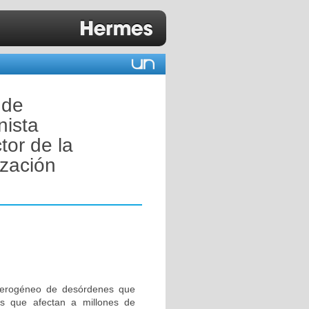
 de
nista
tor de la
ización
eterogéneo de desórdenes que
es que afectan a millones de