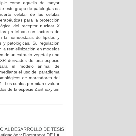
tiple como aquella de mayor
 de este grupo de patologías es
uerte celular de las células
terapéuticas para la protección
ológica del receptor nuclear X
tas proteínas son factores de
n la homeostasis de lípidos y
s y patológicas. Su regulación
r la remielinización en modelos
ico de un extracto vegetal y una
LXR derivados de una especie
izará el modelo animal de
a mediante el uso del paradigma
 patológicos de marcadores del
a1. Los cuales permitan evaluar
vados de la especie Zanthoxylum
O AL DESARROLLO DE TESIS
tigación y Doctorado) DE LA