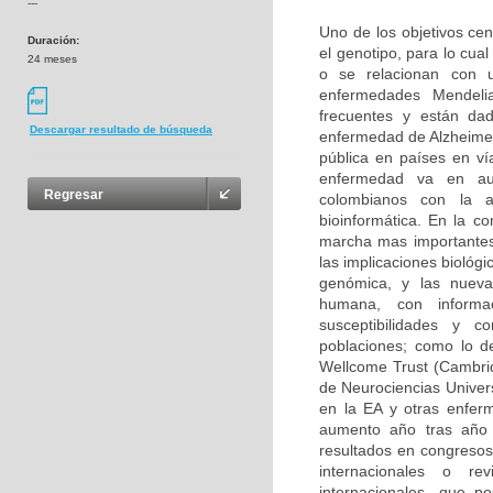
---
Uno de los objetivos cen
Duración:
el genotipo, para lo cu
24 meses
o se relacionan con u
enfermedades Mendeli
frecuentes y están da
Descargar resultado de búsqueda
enfermedad de Alzheimer
pública en países en ví
enfermedad va en aum
Regresar
colombianos con la 
bioinformática. En la c
marcha mas importantes
las implicaciones biológ
genómica, y las nuevas
humana, con informa
susceptibilidades y 
poblaciones; como lo d
Wellcome Trust (Cambri
de Neurociencias Univer
en la EA y otras enfer
aumento año tras año 
resultados en congresos 
internacionales o rev
internacionales, que p