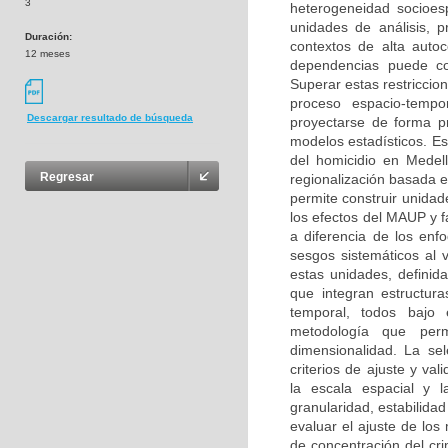
3
heterogeneidad socioesp
unidades de análisis, 
Duración:
contextos de alta autoco
12 meses
dependencias puede con
Superar estas restricci
proceso espacio-tempo
Descargar resultado de búsqueda
proyectarse de forma pr
modelos estadísticos. E
del homicidio en Medel
Regresar
regionalización basada en
permite construir unida
los efectos del MAUP y fa
a diferencia de los enf
sesgos sistemáticos al 
estas unidades, definid
que integran estructura
temporal, todos bajo 
metodología que perm
dimensionalidad. La se
criterios de ajuste y val
la escala espacial y l
granularidad, estabilidad
evaluar el ajuste de los
de concentración del cr