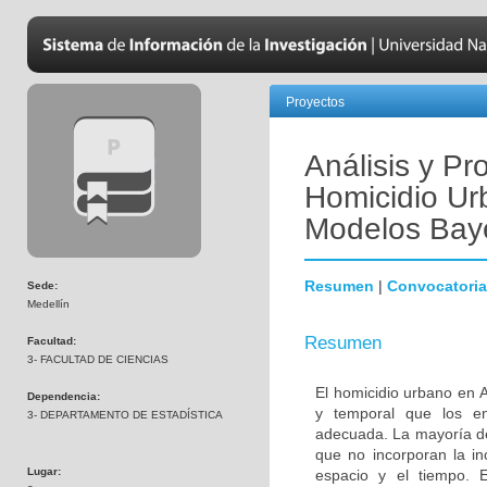
Proyectos
Análisis y Pr
Homicidio Ur
Modelos Baye
Resumen
|
Convocatoria
Sede:
Medellín
Resumen
Facultad:
3- FACULTAD DE CIENCIAS
El homicidio urbano en 
Dependencia:
y temporal que los en
3- DEPARTAMENTO DE ESTADÍSTICA
adecuada. La mayoría de
que no incorporan la in
Lugar:
espacio y el tiempo. E