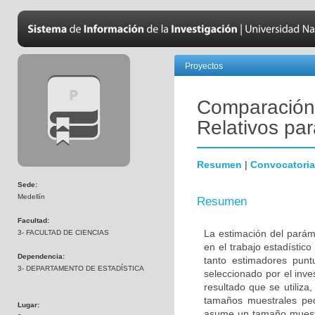
Proyectos
Comparación 
Relativos par
Resumen
|
Convocatoria
Sede:
Medellín
Resumen
Facultad:
La estimación del paráme
3- FACULTAD DE CIENCIAS
en el trabajo estadístic
Dependencia:
tanto estimadores puntu
3- DEPARTAMENTO DE ESTADÍSTICA
seleccionado por el inve
resultado que se utiliza
tamaños muestrales pe
Lugar:
asume un tamaño muestra