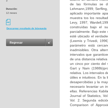
3
de las fórmulas se de
Lehmann,1999; Serfling,
Duración:
aplicado importante ap
12 meses
muestra tos los resulta
Levy, 1997; Wardell,199
construídas bajo el s
Descargar resultado de búsqueda
parcialmente. Bajo este 
esté ubicado el verdader
(Leemis y Trivedi, 1996
Regresar
parámetro está cercano
inadmisibles. Otra alt
intervalos que garantic
de una distancia relativ
un cinco por ciento del 
Gart y Nam (1988b)pro
relativa. Los intervalos
útiles e intuitivos. En 
desapercibidas y la mayo
necesario levantar un i
ellas. Referencias Kabil
Journal of Statistics, Vo
Vol. 2. Segunda edició
Comparison of Approxi