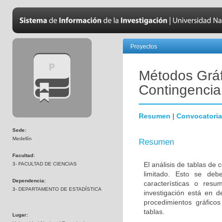
Proyectos
Métodos Gráf
Contingencia
Resumen
|
Convocatoria
Sede:
Medellín
Resumen
Facultad:
El análisis de tablas de 
3- FACULTAD DE CIENCIAS
limitado. Esto se deb
Dependencia:
características o resu
3- DEPARTAMENTO DE ESTADÍSTICA
investigación está en d
procedimientos gráfico
tablas.
Lugar: