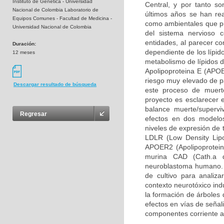
Instituto de Genética - Universidad
Central, y por tanto so
Nacional de Colombia Laboratorio de
últimos años se han rea
Equipos Comunes - Facultad de Medicina -
como ambientales que pue
Universidad Nacional de Colombia
del sistema nervioso 
entidades, al parecer c
Duración:
dependiente de los lípid
12 meses
metabolismo de lípidos d
Apolipoproteina E (APOE
riesgo muy elevado de pa
Descargar resultado de búsqueda
este proceso de muerte
proyecto es esclarecer 
balance muerte/supervi
Regresar
efectos en dos modelos
niveles de expresión de 
LDLR (Low Density Lipo
APOER2 (Apolipoprotein 
murina CAD (Cath.a d
neuroblastoma humano. 
de cultivo para analiz
contexto neurotóxico ind
la formación de árboles 
efectos en vías de señal
componentes corriente a