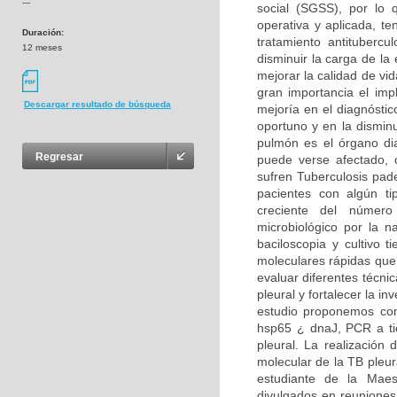
---
social (SGSS), por lo 
operativa y aplicada, t
Duración:
tratamiento antituberc
12 meses
disminuir la carga de la
mejorar la calidad de vid
gran importancia el imp
Descargar resultado de búsqueda
mejoría en el diagnóstic
oportuno y en la dismin
pulmón es el órgano dia
Regresar
puede verse afectado,
sufren Tuberculosis pad
pacientes con algún t
creciente del número 
microbiológico por la 
baciloscopia y cultivo 
moleculares rápidas que 
evaluar diferentes técni
pleural y fortalecer la in
estudio proponemos com
hsp65 ¿ dnaJ, PCR a ti
pleural. La realización 
molecular de la TB pleur
estudiante de la Maest
divulgados en reuniones