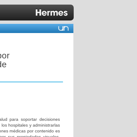
por
de
alud para soportar decisiones
os hospitales y administrarlas
genes médicas por contenido es
por sus propiedades visuales,