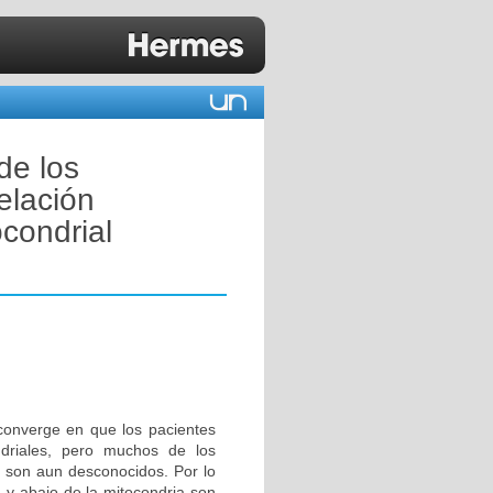
de los
elación
condrial
converge en que los pacientes
driales, pero muchos de los
 son aun desconocidos. Por lo
ba y abajo de la mitocondria son