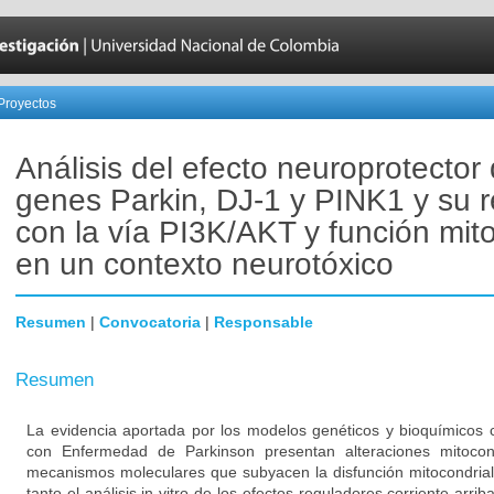
Proyectos
Análisis del efecto neuroprotector 
genes Parkin, DJ-1 y PINK1 y su r
con la vía PI3K/AKT y función mito
en un contexto neurotóxico
Resumen
|
Convocatoria
|
Responsable
Resumen
La evidencia aportada por los modelos genéticos y bioquímicos 
con Enfermedad de Parkinson presentan alteraciones mitocon
mecanismos moleculares que subyacen la disfunción mitocondrial
tanto el análisis in vitro de los efectos reguladores corriente arri