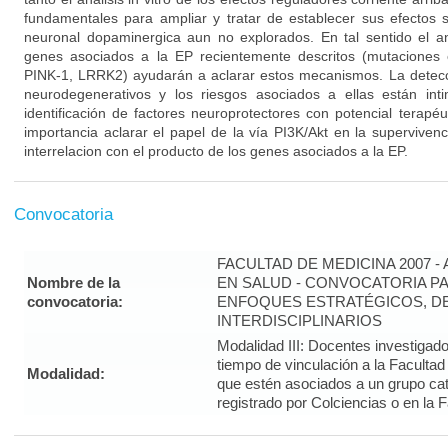
fundamentales para ampliar y tratar de establecer sus efectos s
neuronal dopaminergica aun no explorados. En tal sentido el an
genes asociados a la EP recientemente descritos (mutaciones e
PINK-1, LRRK2) ayudarán a aclarar estos mecanismos. La detec
neurodegenerativos y los riesgos asociados a ellas están int
identificación de factores neuroprotectores con potencial terapéut
importancia aclarar el papel de la vía PI3K/Akt en la superviven
interrelacion con el producto de los genes asociados a la EP.
Convocatoria
FACULTAD DE MEDICINA 2007 -
Nombre de la
EN SALUD - CONVOCATORIA PA
convocatoria:
ENFOQUES ESTRATÉGICOS, DE
INTERDISCIPLINARIOS
Modalidad III: Docentes investigad
tiempo de vinculación a la Faculta
Modalidad:
que estén asociados a un grupo cat
registrado por Colciencias o en la 