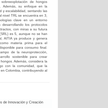
a sobreexplotación de hongos
es. Además, su enfoque en la
d y escalabilidad, sentando las
al nivel TRL se encuentra en 3,
cnologías clave en un entorno
desarrollando los protocolos
xtractos, con miras a su futura
a (SRL) es 5, aunque no se han
al, AITIA ya produce y genera
 como materia prima para el
disponible para consumo final.
 campo de la neuroprotección,
sarrollo sostenible para crear
 hongos. Además, considera la
logo con la comunidad, que la
a en Colombia, contribuyendo al
s de Innovación y Creación