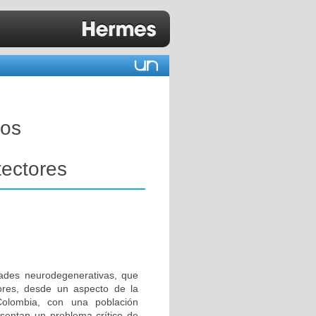
tos
n
ectores
dades neurodegenerativas, que
ores, desde un aspecto de la
Colombia, con una población
sentan un problema crítico de