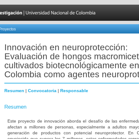
Proyectos
Innovación en neuroprotección:
Evaluación de hongos macromice
cultivados biotecnológicamente e
Colombia como agentes neuroprot
Resumen
|
Convocatoria
|
Responsable
Resumen
Este proyecto de innovación aborda el desafío de las enferme
afectan a millones de personas, especialmente a adultos may
generación de productos con potencial neuroprotector. En 
envejecida que supera los 7 millones, estas enfermedades repre