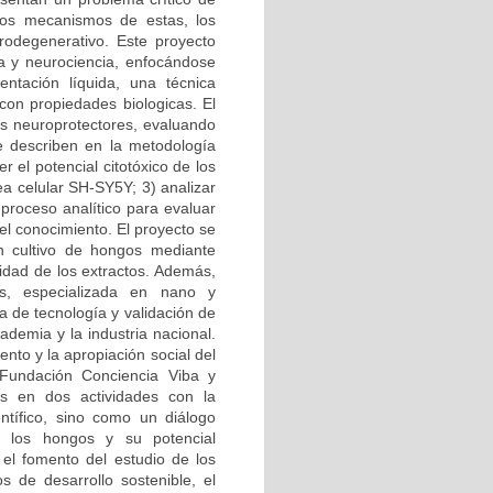
los mecanismos de estas, los
rodegenerativo. Este proyecto
ía y neurociencia, enfocándose
ntación líquida, una técnica
con propiedades biologicas. El
es neuroprotectores, evaluando
se describen en la metodología
r el potencial citotóxico de los
ea celular SH-SY5Y; 3) analizar
 proceso analítico para evaluar
del conocimiento. El proyecto se
en cultivo de hongos mediante
lidad de los extractos. Además,
, especializada en nano y
a de tecnología y validación de
ademia y la industria nacional.
nto y la apropiación social del
 Fundación Conciencia Viba y
os en dos actividades con la
tífico, sino como un diálogo
e los hongos y su potencial
 el fomento del estudio de los
 de desarrollo sostenible, el