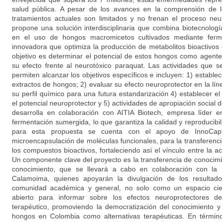
salud pública. A pesar de los avances en la comprensión de 
tratamientos actuales son limitados y no frenan el proceso neu
propone una solución interdisciplinaria que combina biotecnolog
en el uso de hongos macromicetos cultivados mediante ferme
innovadora que optimiza la producción de metabolitos bioactivos 
objetivo es determinar el potencial de estos hongos como agent
su efecto frente al neurotóxico paraquat. Las actividades que 
permiten alcanzar los objetivos específicos e incluyen: 1) establece
extractos de hongos; 2) evaluar su efecto neuroprotector en la lín
su perfil químico para una futura estandarización 4) establecer el
el potencial neuroprotector y 5) actividades de apropiación social 
desarrolla en colaboración con AITIA Biotech, empresa líder 
fermentación sumergida, lo que garantiza la calidad y reproducibi
para esta propuesta se cuenta con el apoyo de InnoCaps
microencapsulación de moléculas funcionales, para la transferenci
los compuestos bioactivos, fortaleciendo así el vínculo entre la ac
Un componente clave del proyecto es la transferencia de conocimie
conocimiento, que se llevará a cabo en colaboración con la
Calamoima, quienes apoyarán la divulgación de los resultad
comunidad académica y general, no solo como un espacio cien
abierto para informar sobre los efectos neuroprotectores d
terapéutico, promoviendo la democratización del conocimiento y
hongos en Colombia como alternativas terapéuticas. En términos