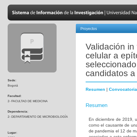
Proyectos
Validación in
celular a ep
seleccionado 
candidatos a 
Sede:
Bogotá
Resumen
|
Convocatoria
Facultad:
2- FACULTAD DE MEDICINA
Resumen
Dependencia:
2- DEPARTAMENTO DE MICROBIOLOGÍA
En diciembre de 2019, u
como el causante de una
de pandemia el 12 de ma
Lugar:
asociadas a esta enferm