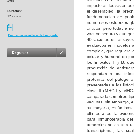
2056
impacto en los sistemas 
el desempleo, la brech
Duración:
12 meses
fundamentales de pobl
numerosos esfuerzos glo
críticos, pero todavía n
vacuna segura y que gen
Descargar resultado de búsqueda
40 vacunas en ensayos 
evaluados en modelos a
compleja, que requiere e
Regresar
celular y humoral de pos
los linfocitos T y B, 
producción de anticuer
respondan a una infec
proteínas del patógeno
presentadas a los linfoc
clase II (MHC-I y MHC-I
comparado con otros tipo
vacunas, sin embargo, e
su mayoría, están basad
últimos años, la eviden
para inmunoterapia del
tumorales no es una ta
transcriptoma, las cua