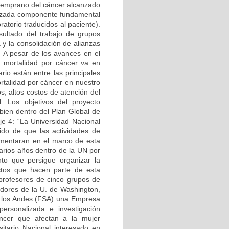
 temprano del cáncer alcanzado
lizada componente fundamental
ratorio traducidos al paciente).
sultado del trabajo de grupos
 y la consolidación de alianzas
. A pesar de los avances en el
a mortalidad por cáncer va en
io están entre las principales
rtalidad por cáncer en nuestro
s; altos costos de atención del
l. Los objetivos del proyecto
en dentro del Plan Global de
je 4: “La Universidad Nacional
ido de que las actividades de
ementaran en el marco de esta
arios años dentro de la UN por
to que persigue organizar la
yectos que hacen parte de esta
o profesores de cinco grupos de
adores de la U. de Washington,
e los Andes (FSA) una Empresa
ersonalizada e investigación
áncer que afectan a la mujer
sitario Nacional interesado en