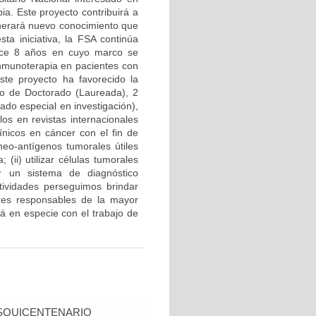
ia. Este proyecto contribuirá a
enerará nuevo conocimiento que
sta iniciativa, la FSA continúa
hace 8 años en cuyo marco se
inmunoterapia en pacientes con
ste proyecto ha favorecido la
uno de Doctorado (Laureada), 2
ado especial en investigación),
los en revistas internacionales
ínicos en cáncer con el fin de
neo-antígenos tumorales útiles
ii) utilizar células tumorales
r un sistema de diagnóstico
tividades perseguimos brindar
ores responsables de la mayor
á en especie con el trabajo de
SQUICENTENARIO