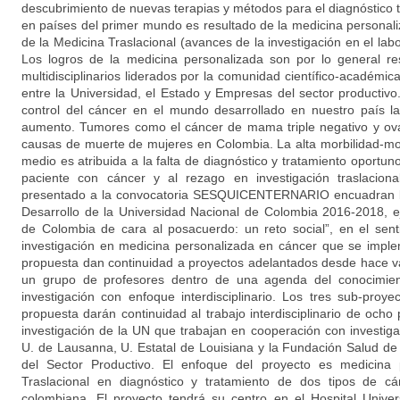
descubrimiento de nuevas terapias y métodos para el diagnóstico
en países del primer mundo es resultado de la medicina persona
de la Medicina Traslacional (avances de la investigación en el labo
Los logros de la medicina personalizada son por lo general re
multidisciplinarios liderados por la comunidad científico-académica
entre la Universidad, el Estado y Empresas del sector productivo
control del cáncer en el mundo desarrollado en nuestro país l
aumento. Tumores como el cáncer de mama triple negativo y ovar
causas de muerte de mujeres en Colombia. La alta morbilidad-mo
medio es atribuida a la falta de diagnóstico y tratamiento oportuno
paciente con cáncer y al rezago en investigación traslaciona
presentado a la convocatoria SESQUICENTERNARIO encuadran bi
Desarrollo de la Universidad Nacional de Colombia 2016-2018, e
de Colombia de cara al posacuerdo: un reto social”, en el sent
investigación en medicina personalizada en cáncer que se impl
propuesta dan continuidad a proyectos adelantados desde hace v
un grupo de profesores dentro de una agenda del conocimien
investigación con enfoque interdisciplinario. Los tres sub-pro
propuesta darán continuidad al trabajo interdisciplinario de och
investigación de la UN que trabajan en cooperación con investig
U. de Lausanna, U. Estatal de Louisiana y la Fundación Salud d
del Sector Productivo. El enfoque del proyecto es medicina p
Traslacional en diagnóstico y tratamiento de dos tipos de c
colombiana. El proyecto tendrá su centro en el Hospital Univer