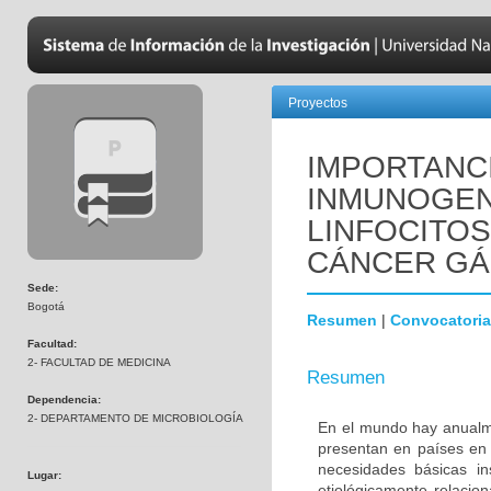
Proyectos
IMPORTANC
INMUNOGENI
LINFOCITOS
CÁNCER GÁ
Sede:
Bogotá
Resumen
|
Convocatoria
Facultad:
2- FACULTAD DE MEDICINA
Resumen
Dependencia:
2- DEPARTAMENTO DE MICROBIOLOGÍA
En el mundo hay anualm
presentan en países en v
necesidades básicas in
Lugar:
etiológicamente relacion