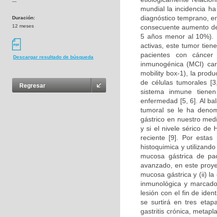
---
mundial la incidencia h
diagnóstico temprano, e
Duración:
12 meses
consecuente aumento de 
5 años menor al 10%). 
activas, este tumor tien
pacientes con cáncer
Descargar resultado de búsqueda
inmunogénica (MCI) car
mobility box-1), la prod
de células tumorales [3,
Regresar
sistema inmune tienen
enfermedad [5, 6]. Al ba
tumoral se le ha denomi
gástrico en nuestro med
y si el nivele sérico d
reciente [9]. Por estas
histoquimica y utilizand
mucosa gástrica de paci
avanzado, en este proyect
mucosa gástrica y (ii) l
inmunológica y marcador
lesión con el fin de iden
se surtirá en tres eta
gastritis crónica, metapla