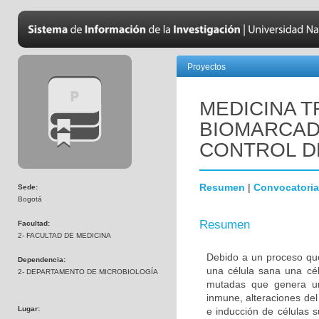
Proyectos
MEDICINA T
BIOMARCAD
CONTROL D
Resumen
|
Convocatoria
Sede:
Bogotá
Resumen
Facultad:
2- FACULTAD DE MEDICINA
Debido a un proceso que
Dependencia:
una célula sana una cél
2- DEPARTAMENTO DE MICROBIOLOGÍA
mutadas que genera una
inmune, alteraciones del 
Lugar:
e inducción de células 