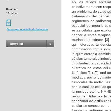
---
en los tejidos epitel
colectivamente son resp
Duración:
un problema de salud púb
12 meses
tratamiento del cánce
regímenes de radioterap
especial de muerte cel
Descargar resultado de búsqueda
estas células que expli
cáncer a estas terapia
murinos de cáncer [3]
Regresar
quimioterapia. Evidenci
combinación con la inmu
la quimioterapia adminis
células tumorales induci
circulantes, la capacida
el tráfico de estas cél
Linfocitos T (LT) anti-
mediada por la quimioter
tumorales de moléculas 
con lo cual las células q
la nucleoproteína HMHB
peligro emitidas por la 
capacidad de estimular 
celular se conoce como 
fuente de antígeno es u