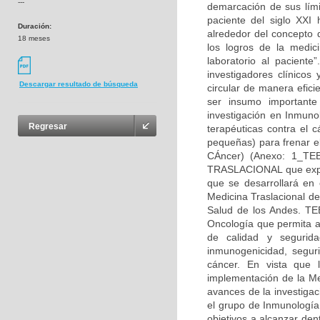
---
demarcación de sus lími
paciente del siglo XXI 
Duración:
alrededor del concepto d
18 meses
los logros de la medic
laboratorio al paciente
investigadores clínicos
Descargar resultado de búsqueda
circular de manera efic
ser insumo importante
investigación en Inmuno
Regresar
terapéuticas contra el 
pequeñas) para frenar el
CÁncer) (Anexo: 1_T
TRASLACIONAL que explo
que se desarrollará en
Medicina Traslacional d
Salud de los Andes. TE
Oncología que permita ad
de calidad y segurid
inmunogenicidad, seguri
cáncer. En vista que 
implementación de la Me
avances de la investigac
el grupo de Inmunología
objetivos a alcanzar den