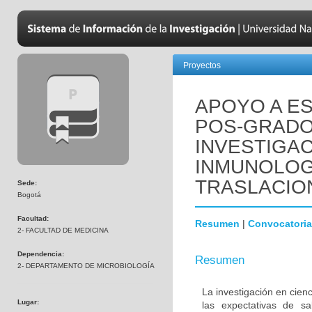
Proyectos
APOYO A ES
POS-GRADO
INVESTIGAC
INMUNOLOGÍ
TRASLACIO
Sede:
Bogotá
Facultad:
Resumen
|
Convocatoria
2- FACULTAD DE MEDICINA
Dependencia:
Resumen
2- DEPARTAMENTO DE MICROBIOLOGÍA
La investigación en cienc
Lugar:
las expectativas de s