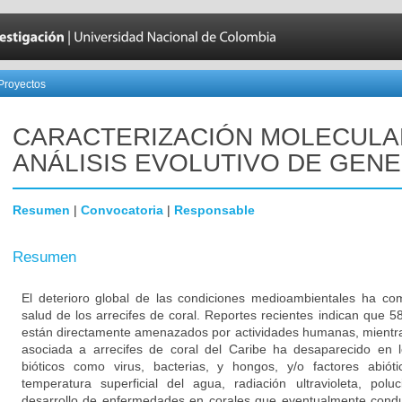
Proyectos
CARACTERIZACIÓN MOLECULA
ANÁLISIS EVOLUTIVO DE GENE
Resumen
|
Convocatoria
|
Responsable
Resumen
El deterioro global de las condiciones medioambientales ha c
salud de los arrecifes de coral. Reportes recientes indican que 5
están directamente amenazados por actividades humanas, mientra
asociada a arrecifes de coral del Caribe ha desaparecido en 
bióticos como virus, bacterias, y hongos, y/o factores abi
temperatura superficial del agua, radiación ultravioleta, polu
desarrollo de enfermedades en corales que eventualmente cond