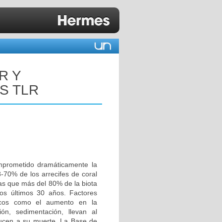
R Y
S TLR
omprometido dramáticamente la
8-70% de los arrecifes de coral
s que más del 80% de la biota
los últimos 30 años. Factores
óticos como el aumento en la
ción, sedimentación, llevan al
ucen a su muerte. La Base de