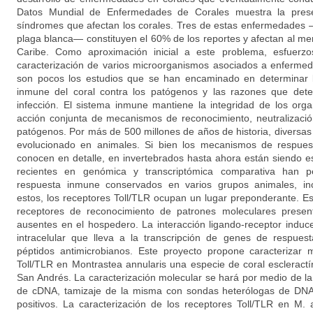
Datos Mundial de Enfermedades de Corales muestra la pres
síndromes que afectan los corales. Tres de estas enfermedades
plaga blanca— constituyen el 60% de los reportes y afectan al me
Caribe. Como aproximación inicial a este problema, esfuerzo
caracterización de varios microorganismos asociados a enfermed
son pocos los estudios que se han encaminado en determinar
inmune del coral contra los patógenos y las razones que deter
infección. El sistema inmune mantiene la integridad de los org
acción conjunta de mecanismos de reconocimiento, neutralizació
patógenos. Por más de 500 millones de años de historia, diversas
evolucionado en animales. Si bien los mecanismos de respue
conocen en detalle, en invertebrados hasta ahora están siendo 
recientes en genómica y transcriptómica comparativa han pe
respuesta inmune conservados en varios grupos animales, inc
estos, los receptores Toll/TLR ocupan un lugar preponderante. 
receptores de reconocimiento de patrones moleculares prese
ausentes en el hospedero. La interacción ligando-receptor indu
intracelular que lleva a la transcripción de genes de respue
péptidos antimicrobianos. Este proyecto propone caracterizar 
Toll/TLR en Montrastea annularis una especie de coral escleractí
San Andrés. La caracterización molecular se hará por medio de l
de cDNA, tamizaje de la misma con sondas heterólogas de DNA
positivos. La caracterización de los receptores Toll/TLR en M. 