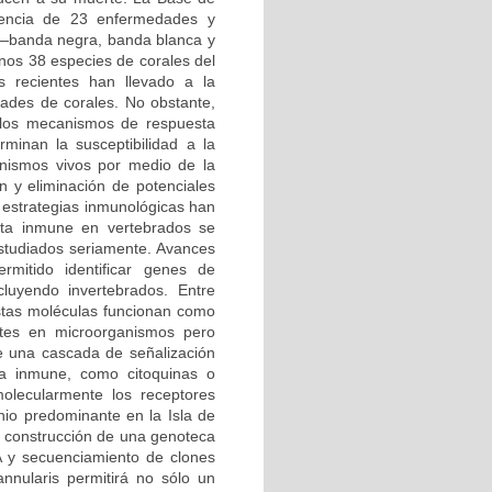
encia de 23 enfermedades y
 —banda negra, banda blanca y
nos 38 especies de corales del
s recientes han llevado a la
ades de corales. No obstante,
 los mecanismos de respuesta
minan la susceptibilidad a la
anismos vivos por medio de la
n y eliminación de potenciales
 estrategias inmunológicas han
sta inmune en vertebrados se
estudiados seriamente. Avances
rmitido identificar genes de
luyendo invertebrados. Entre
Estas moléculas funcionan como
ntes en microorganismos pero
ce una cascada de señalización
sta inmune, como citoquinas o
molecularmente los receptores
nio predominante en la Isla de
a construcción de una genoteca
 y secuenciamiento de clones
annularis permitirá no sólo un