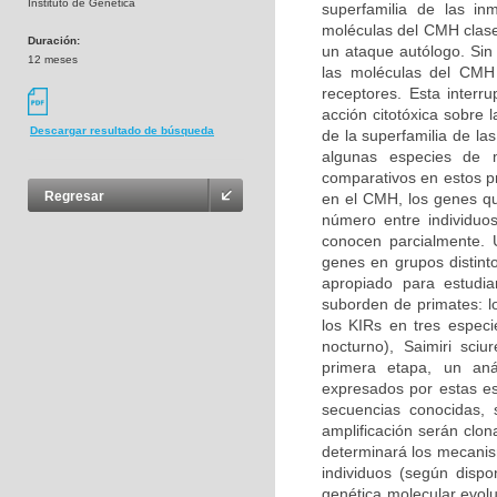
Instituto de Genetica
superfamilia de las inm
moléculas del CMH clase 
Duración:
un ataque autólogo. Sin
12 meses
las moléculas del CMH 
receptores. Esta interru
acción citotóxica sobre 
Descargar resultado de búsqueda
de la superfamilia de l
algunas especies de m
comparativos en estos p
Regresar
en el CMH, los genes qu
número entre individuo
conocen parcialmente. U
genes en grupos distint
apropiado para estudia
suborden de primates: l
los KIRs en tres espe
nocturno), Saimiri sci
primera etapa, un aná
expresados por estas es
secuencias conocidas, 
amplificación serán clo
determinará los mecanis
individuos (según dispo
genética molecular evolut