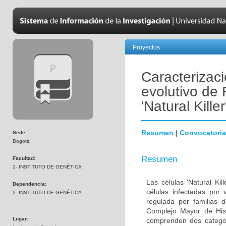
Proyectos
Caracterizaci
evolutivo de
'Natural Kill
Resumen
|
Convocatoria
Sede:
Bogotá
Resumen
Facultad:
2- INSTITUTO DE GENÉTICA
Las células 'Natural Kil
Dependencia:
células infectadas por 
2- INSTITUTO DE GENÉTICA
regulada por familias 
Complejo Mayor de Hist
Lugar:
comprenden dos categorí