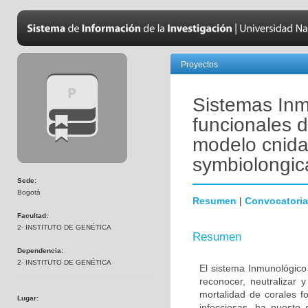
Proyectos
Sistemas Inm
funcionales 
modelo cnida
symbiolongic
Sede:
Bogotá
Resumen
|
Convocatoria
Facultad:
2- INSTITUTO DE GENÉTICA
Resumen
Dependencia:
2- INSTITUTO DE GENÉTICA
El sistema Inmunológico 
reconocer, neutralizar 
mortalidad de corales 
Lugar:
infecciosas, ha puesto