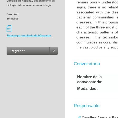
Universidad Nacional, departamento de
remain poorly understo
biología, laboratorio de microbiología
signs, there is no reliab
associated with the dis
Duración:
bacterial communities i
36 meses
diseases. In this propo
each of the three most pr
characteristic patterns 
Descargar resultado de búsqueda
disease. This technolo
communities in coral di
the vast biodiversity sup
Regresar
Convocatoria
Nombre de la
convocatoria:
Modalidad:
Responsable
Catalina Arevalo Fer