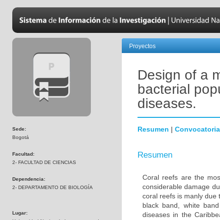
Proyectos
Design of a m
bacterial pop
diseases.
Resumen
|
Convocatoria
Sede:
Bogotá
Resumen
Facultad:
2- FACULTAD DE CIENCIAS
Coral reefs are the mo
Dependencia:
considerable damage duri
2- DEPARTAMENTO DE BIOLOGÍA
coral reefs is manly due
black band, white band
Lugar:
diseases in the Caribbe