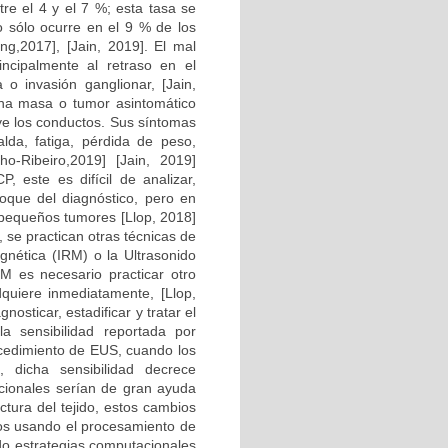
tre el 4 y el 7 %; esta tasa se
o sólo ocurre en el 9 % de los
ing,2017], [Jain, 2019]. El mal
incipalmente al retraso en el
 o invasión ganglionar, [Jain,
una masa o tumor asintomático
uye los conductos. Sus síntomas
lda, fatiga, pérdida de peso,
nho-Ribeiro,2019] [Jain, 2019]
, este es difícil de analizar,
foque del diagnóstico, pero en
 pequeños tumores [Llop, 2018]
 se practican otras técnicas de
ética (IRM) o la Ultrasonido
M es necesario practicar otro
quiere inmediatamente, [Llop,
osticar, estadificar y tratar el
 sensibilidad reportada por
cedimiento de EUS, cuando los
, dicha sensibilidad decrece
acionales serían de gran ayuda
ctura del tejido, estos cambios
dos usando el procesamiento de
ado estrategias computacionales