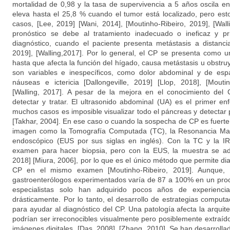
mortalidad de 0,98 y la tasa de supervivencia a 5 años oscila en
eleva hasta el 25,8 % cuando el tumor está localizado, pero est
casos, [Lee, 2019] [Wani, 2014], [Moutinho-Ribeiro, 2019], [Wall
pronóstico se debe al tratamiento inadecuado o ineficaz y pr
diagnóstico, cuando el paciente presenta metástasis a distancia
2019], [Walling,2017]. Por lo general, el CP se presenta como 
hasta que afecta la función del hígado, causa metástasis u obstr
son variables e inespecíficos, como dolor abdominal y de espa
náuseas e ictericia [Dallongeville, 2019] [Llop, 2018], [Mouti
[Walling, 2017]. A pesar de la mejora en el conocimiento del CP
detectar y tratar. El ultrasonido abdominal (UA) es el primer en
muchos casos es imposible visualizar todo el páncreas y detectar
[Takhar, 2004]. En ese caso o cuando la sospecha de CP es fuerte,
imagen como la Tomografía Computada (TC), la Resonancia Magn
endoscópico (EUS por sus siglas en inglés). Con la TC y la IR
examen para hacer biopsia, pero con la EUS, la muestra se ad
2018] [Miura, 2006], por lo que es el único método que permite diagn
CP en el mismo examen [Moutinho-Ribeiro, 2019]. Aunque, la
gastroenterólogos experimentados varía de 87 a 100% en un pro
especialistas solo han adquirido pocos años de experiencia
drásticamente. Por lo tanto, el desarrollo de estrategias comput
para ayudar al diagnóstico del CP. Una patología afecta la arquite
podrían ser irreconocibles visualmente pero posiblemente extraí
imágenes digitales, [Das, 2008], [Zhang, 2010]. Se han desarroll