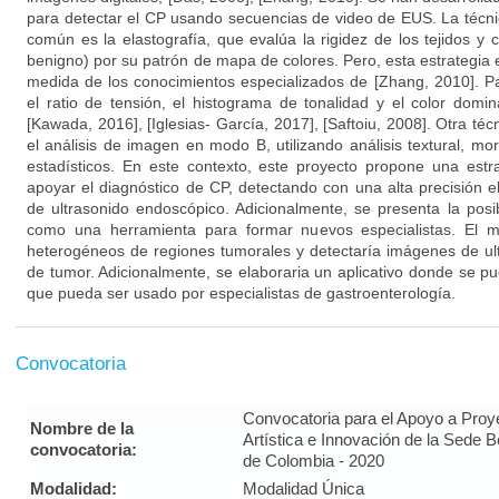
para detectar el CP usando secuencias de video de EUS. La técn
común es la elastografía, que evalúa la rigidez de los tejidos y 
benigno) por su patrón de mapa de colores. Pero, esta estrategia
medida de los conocimientos especializados de [Zhang, 2010]. Par
el ratio de tensión, el histograma de tonalidad y el color domin
[Kawada, 2016], [Iglesias- García, 2017], [Saftoiu, 2008]. Otra té
el análisis de imagen en modo B, utilizando análisis textural, m
estadísticos. En este contexto, este proyecto propone una estr
apoyar el diagnóstico de CP, detectando con una alta precisión 
de ultrasonido endoscópico. Adicionalmente, se presenta la posib
como una herramienta para formar nuevos especialistas. El mé
heterogéneos de regiones tumorales y detectaría imágenes de ult
de tumor. Adicionalmente, se elaboraria un aplicativo donde se pu
que pueda ser usado por especialistas de gastroenterología.
Convocatoria
Convocatoria para el Apoyo a Proy
Nombre de la
Artística e Innovación de la Sede 
convocatoria:
de Colombia - 2020
Modalidad:
Modalidad Única