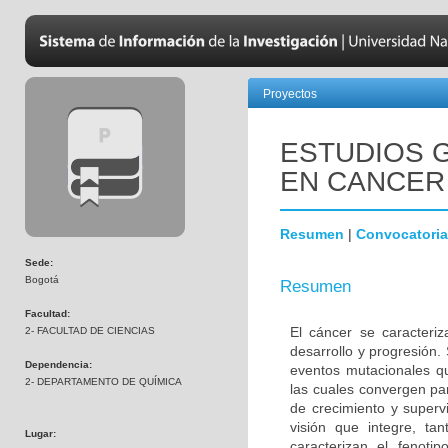
Proyectos
ESTUDIOS 
EN CANCER
Resumen
|
Convocatoria
Sede:
Bogotá
Resumen
Facultad:
El cáncer se caracteri
2- FACULTAD DE CIENCIAS
desarrollo y progresión.
Dependencia:
eventos mutacionales qu
2- DEPARTAMENTO DE QUÍMICA
las cuales convergen pa
de crecimiento y superv
visión que integre, ta
Lugar:
caracterizan el fenoti