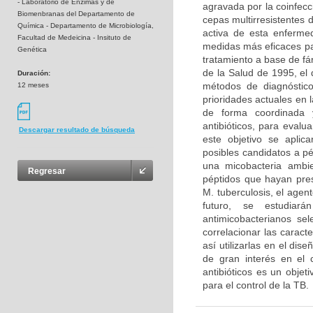
- Laboratorio de Enzimas y de
agravada por la coinfecc
Biomenbranas del Departamento de
cepas multirresistentes 
Química - Departamento de Microbiología,
activa de esta enferme
Facultad de Medeicina - Insituto de
medidas más eficaces par
Genética
tratamiento a base de f
de la Salud de 1995, el
Duración:
métodos de diagnóstic
12 meses
prioridades actuales en 
de forma coordinada y 
antibióticos, para evalu
Descargar resultado de búsqueda
este objetivo se aplic
posibles candidatos a p
una micobacteria ambie
Regresar
péptidos que hayan pre
M. tuberculosis, el age
futuro, se estudiarán
antimicobacterianos sel
correlacionar las caract
así utilizarlas en el dis
de gran interés en el 
antibióticos es un objet
para el control de la TB.