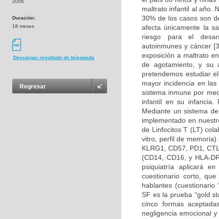
2056
maltrato infantil al año
30% de los casos son de
Duración:
18 meses
afecta únicamente la sal
riesgo para el desar
autoinmunes y cáncer [3
exposición a maltrato e
Descargar resultado de búsqueda
de agotamiento, y su 
pretendemos estudiar e
mayor incidencia en las
Regresar
sistema inmune por medi
infantil en su infancia.
Mediante un sistema de 
implementado en nuestro
de Linfocitos T (LT) col
vitro, perfil de memori
KLRG1, CD57, PD1, CTLA
(CD14, CD16, y HLA-DR), 
psiquiatría aplicará e
cuestionario corto, qu
hablantes (cuestionario
SF es la prueba “gold st
cinco formas aceptadas
negligencia emocional y 