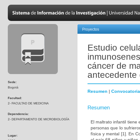
Proyectos
Estudio celul
inmunosenesc
cáncer de ma
antecedente d
Sede:
Bogotá
Resumen
|
Convocatoria
Facultad:
2- FACULTAD DE MEDICINA
Resumen
Dependencia:
2- DEPARTAMENTO DE MICROBIOLOGÍA
El maltrato infantil tien
personas que lo sufrier
física y mental [1]. En
Lugar:
el país 68 niños y niñas