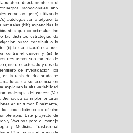
 laboratorio directamente en el
Anticuerpos monoclonales ant-
ales como antígeno) utilizando
 (DCs) autólogas como adyuvante
as naturales (NK) expandidas in
mbinantes que co-estimulan las
e las distintas estrategias de
igación busca contribuir a la
 (ii) la identificación de neo-
 contra el cáncer y (iii) la
stos tres temas son materia de
ado (uno de doctorado y dos de
millero de investigación, los
n, en la tesis de doctorado se
marcadores de senescencia en
 expliquen la alta variabilidad
 inmunoterapia del cáncer (Ver
ría Biomédica se implementaran
ciones en un tumor. Finalmente,
os tipos distintos de células
unoterapia. Este proyecto de
ores y Vacunas para el manejo
gía y Medicina Traslacional
hace 10 años por el grupo de