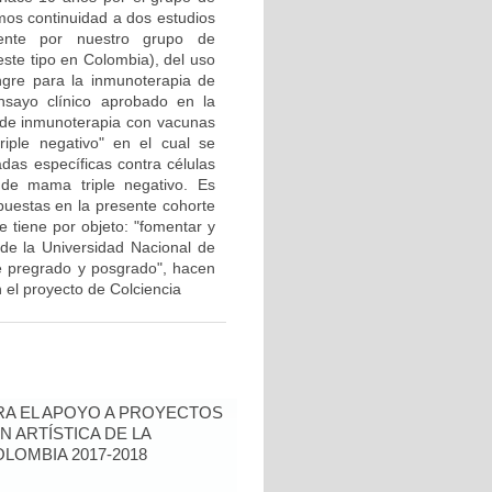
mos continuidad a dos estudios
mente por nuestro grupo de
 este tipo en Colombia), del uso
ngre para la inmunoterapia de
sayo clínico aprobado en la
I de inmunoterapia con vacunas
iple negativo" en el cual se
das específicas contra células
 de mama triple negativo. Es
puestas en la presente cohorte
 tiene por objeto: "fomentar y
a de la Universidad Nacional de
de pregrado y posgrado", hacen
el proyecto de Colciencia
RA EL APOYO A PROYECTOS
N ARTÍSTICA DE LA
LOMBIA 2017-2018