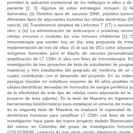
permiten la aplicación traslacional de los hallazgos in silico y de
paciente [2, 3]. Algunas de estas estrategias incluyen: (i) 
itumorales; (ii) Distintos tipos de vacunas (DNA, péptidos tumor
diferentes tipos de adyuvantes incluidas las células dendríticas
natural; (iii) Transferencia adoptiva de Linfocitos T (LT) y asesin
vitro; y (iv) La administración de anticuerpos o proteínas reco
células inmunes o modulan las vías inmunes inhibitorias [1]. D
inmunoterapia que existen hoy en día, esta propuesta de invest
implementación de tres de ellas: (i) el uso de DCs como adyuvante;
antígenos tumorales para el diseño de vacunas personalizadas
amplificación de LT CD8+ in vitro con fines de inmunoterapia. E
investigación de tres proyectos de tesis de estudiantes de posgr
maestría) y tres estudiantes del pregrado de medicina de un se
cuales contribuirán con el desarrollo del proyecto. En su orde
persigue elucidar en individuos mayores de 65 años posibles 
células dendríticas derivadas de monocitos de sangre periférica que
de la efectividad de este tipo de células como adyuvante en la
proyecto de tesis adjunto). En la tesis de Maestría en Ingenie
herramientas bioinformáticas para establecer el universo de muta
en la segunda tesis de Maestría se evaluará la capacidad de d
dendríticas humanas para amplificar LT CD8+ con fines de inm
investigación hace parte del macro proyecto titulado Biomarcad
del cáncer en Colombia del grupo de Investigación Inmunolo
(COL0100636, categoría A) que viene siendo adelantado desde 