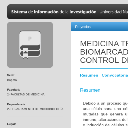
Proyectos
MEDICINA T
BIOMARCAD
CONTROL D
Resumen
|
Convocatoria
Sede:
Bogotá
Resumen
Facultad:
2- FACULTAD DE MEDICINA
Debido a un proceso que
Dependencia:
una célula sana una cél
2- DEPARTAMENTO DE MICROBIOLOGÍA
mutadas que genera una
inmune, alteraciones del 
Lugar:
e inducción de células 