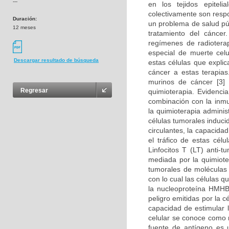
---
en los tejidos epitel
colectivamente son resp
Duración:
un problema de salud púb
12 meses
tratamiento del cánce
regímenes de radioterap
especial de muerte cel
Descargar resultado de búsqueda
estas células que expli
cáncer a estas terapia
murinos de cáncer [3]
Regresar
quimioterapia. Evidenci
combinación con la inmu
la quimioterapia adminis
células tumorales induci
circulantes, la capacida
el tráfico de estas cél
Linfocitos T (LT) anti-
mediada por la quimioter
tumorales de moléculas 
con lo cual las células q
la nucleoproteína HMHB
peligro emitidas por la 
capacidad de estimular 
celular se conoce como 
fuente de antígeno es u