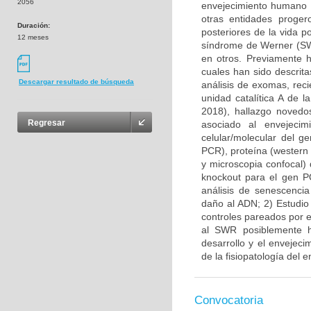
2056
envejecimiento humano 
otras entidades proger
Duración:
posteriores de la vida p
12 meses
síndrome de Werner (SW
en otros. Previamente 
cuales han sido descrit
Descargar resultado de búsqueda
análisis de exomas, rec
unidad catalítica A de 
2018), hallazgo novedo
Regresar
asociado al envejecim
celular/molecular del 
PCR), proteína (western 
y microscopia confocal)
knockout para el gen P
análisis de senescencia 
daño al ADN; 2) Estudio 
controles pareados por 
al SWR posiblemente ha
desarrollo y el envejec
de la fisiopatología del
Convocatoria