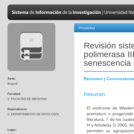
Proyectos
Revisión sis
polimerasa I
senescencia 
Resumen
|
Convocatoria
Sede:
Bogotá
Resumen
Facultad:
2- FACULTAD DE MEDICINA
El síndrome de Wiedem
Dependencia:
prematuro o progeroide 
2- DEPARTAMENTO DE PATOLOGÍA
literatura, 7 de los cual
H y Arboleda G 2005; Arb
Lugar:
permiten su agrupación