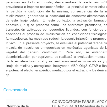
personas en todo el mundo, destacándose la esclerosis múl
prevalencia e impacto socioeconómico. La principal característica
la perdida y disfunción de la mielina, consecuencia de la m
mielinizantes, generando la necesidad de encontrar alternativas 
de este linaje celular. En este contexto, la activación farmac
hepático (LXR) se presenta como una alternativa promisoria, es
transcripción activados por pequeños ligandos, con funciones e
asociados al proceso de mielinización en condiciones fisiológica
farmacológica, ha mostrado reducir la desmielinización y promove
In vivo. En el presente proyecto, se evaluará el potencial terapéut
mezcla de fracciones enriquecidas en moléculas agonistas de 
vegetal del género Zanthoxylum. Para ello, se estandar
desmielinización por cuprizona, se realizará la evaluación motor
de la escalera horizontal y se realizarán análisis moleculares y
linaje de mielina y astrogliosis, incluyendo MBP, Olig2, GFAP e Ib
el potencial efecto terapéutico mediado por el extracto y los deri
sp.
Convocatoria
CONVOCATORIA PARA EL APOY
Nombre de la
DE POSGRADO (Maestría de Inves