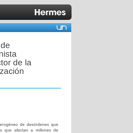
 de
nista
tor de la
ización
eterogéneo de desórdenes que
es que afectan a millones de