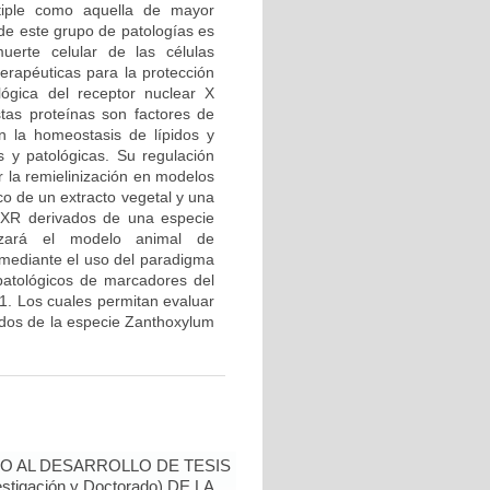
tiple como aquella de mayor
 de este grupo de patologías es
uerte celular de las células
terapéuticas para la protección
ológica del receptor nuclear X
tas proteínas son factores de
n la homeostasis de lípidos y
s y patológicas. Su regulación
r la remielinización en modelos
ico de un extracto vegetal y una
LXR derivados de una especie
izará el modelo animal de
a mediante el uso del paradigma
 patológicos de marcadores del
a1. Los cuales permitan evaluar
vados de la especie Zanthoxylum
O AL DESARROLLO DE TESIS
tigación y Doctorado) DE LA