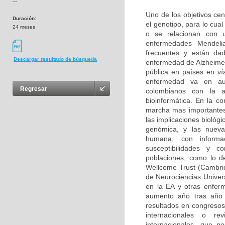
---
Uno de los objetivos cen
Duración:
el genotipo, para lo cu
24 meses
o se relacionan con u
enfermedades Mendeli
frecuentes y están da
Descargar resultado de búsqueda
enfermedad de Alzheimer
pública en países en ví
enfermedad va en aum
Regresar
colombianos con la 
bioinformática. En la c
marcha mas importantes
las implicaciones biológ
genómica, y las nuevas
humana, con informa
susceptibilidades y 
poblaciones; como lo d
Wellcome Trust (Cambri
de Neurociencias Univer
en la EA y otras enfer
aumento año tras año 
resultados en congresos 
internacionales o rev
internacionales, que p