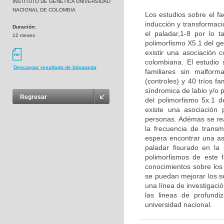
INSTITUTO DE GENETICA UNIVERSIDAD
NACIONAL DE COLOMBIA
Los estudios sobre el fa
inducción y transformaci
Duración:
el paladar,1-8 por lo t
12 meses
polimorfismo X5.1 del g
existir una asociación 
colombiana. El estudio
Descargar resultado de búsqueda
familiares sin malform
(controles) y 40 tríos f
síndromica de labio y/o p
Regresar
del polimorfismo 5x.1 d
existe una asociación p
personas. Adémas se real
la frecuencia de transm
espera encontrar una aso
paladar fisurado en la
polimorfismos de este 
conocimientos sobre los 
se puedan mejorar los se
una línea de investigaci
las lineas de profund
universidad nacional.