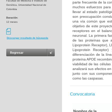
Facultad de Medicina e Instituto de
parte frecuente de la co
Genética, Universidad Nacional de
muchos esfuerzos para 
Colombia
llevar al estado patológ
son preocupación consta
Duración:
una vía común que esta
12 meses
objetivo de este proyec
receptores en el balan
neuronal. La primera fa
Descargar resultado de búsqueda
de las proteínas que 
Lipoprotein Receptor), 
Lipoprotein Receptor
Regresar
diferenciación de la lín
proteína APOE recombina
viabilidad de las célula
analizará sus efectos en
junto con sus component
como las caspasas.
Convocatoria
Nombre de la