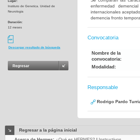
Se comparan las caracte
Lugar:
enfermedad demencial 
Instituto de Genetica. Unidad de
internacionales aceptad
Neurologia
demencia fronto tempora
Duración:
12 meses
Convocatoria
Descargar resultado de búsqueda
Nombre de la
convocatoria:
Regresar
Modalidad:
Responsable
Rodrigo Pardo Turri
Regresar a la página inicial
Acerca de Hermes:
¿Qué es HERMES?
|
Instructivos