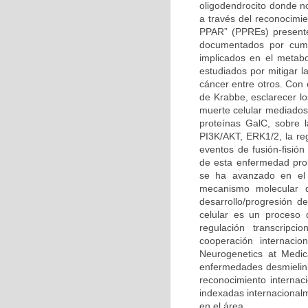
oligodendrocito donde n
a través del reconocimi
PPAR” (PPREs) presente
documentados por cump
implicados en el metabo
estudiados por mitigar l
cáncer entre otros. Con
de Krabbe, esclarecer l
muerte celular mediados 
proteínas GalC, sobre l
PI3K/AKT, ERK1/2, la reg
eventos de fusión-fisión
de esta enfermedad prob
se ha avanzado en el 
mecanismo molecular q
desarrollo/progresión 
celular es un proceso 
regulación transcripc
cooperación internacio
Neurogenetics at Medic
enfermedades desmielini
reconocimiento internaci
indexadas internacional
en el área.