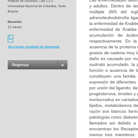
Las enfermedades desmie
Instituto de Genetica, Lab 1 y 2,
y adultos. Dentro de la
Universidad Nacional de Colombia, Sede
múltiple (MS del inglé
Bogota
adrenoleukodistrofia li
Duración:
la enfermedad de Krabbe 
12 meses
enfermedad de Krabbe s
acumulación de ácidos
respectivamente. En la
ausencia de la proteína 
Descargar resultado de búsqueda
grasos de cadena muy la
daño es causado por mu
sustrato acumulado, la 
Regresar
función o ausencia de 
constituyen una familia
expresión de diferentes
por unión del ligando; d
progesterona, tiroideo y
involucrados en variados
lípidos, metabolismos de
razón son blancos farma
patologías como diabetes
llamados así debido a 
encuentran los Receptor
menos tres miembros: 