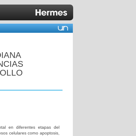
DIANA
NCIAS
POLLO
al en diferentes etapas del
esos celulares como apoptosis,