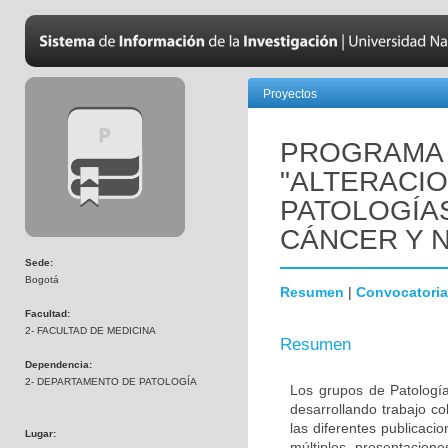
Proyectos
PROGRAMA 
"ALTERACI
PATOLOGÍA
CÁNCER Y 
Sede:
Bogotá
Resumen
|
Convocatoria
Facultad:
2- FACULTAD DE MEDICINA
Resumen
Dependencia:
2- DEPARTAMENTO DE PATOLOGÍA
Los grupos de Patología
desarrollando trabajo c
las diferentes publicaci
Lugar:
múltiples presentacion