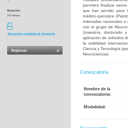
---
permitirá finalizar var
que han servido para l
Duración:
18 meses
médico-quirúrjica (Pato
indexadas nacionales o i
con el grupo de Neuroc
(maestría, doctorado y
Descargar resultado de búsqueda
aplicación de métodos de
la visibilidad internaci
Ciencia y Tecnología (pa
Regresar
Neurociencias.
Convocatoria
Nombre de la
convocatoria:
Modalidad: