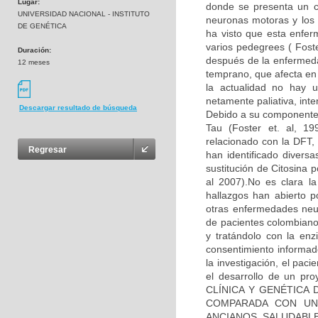
Lugar:
donde se presenta un co
UNIVERSIDAD NACIONAL - INSTITUTO
neuronas motoras y los 
DE GENÉTICA
ha visto que esta enfe
varios pedegrees ( Fos
Duración:
después de la enfermeda
12 meses
temprano, que afecta en
la actualidad no hay u
netamente paliativa, int
Descargar resultado de búsqueda
Debido a su componente 
Tau (Foster et. al, 1
relacionado con la DFT, 
Regresar
han identificado diver
sustitución de Citosina 
al 2007).No es clara l
hallazgos han abierto p
otras enfermedades neu
de pacientes colombiano
y tratándolo con la enz
consentimiento informad
la investigación, el pac
el desarrollo de un pr
CLÍNICA Y GENÉTICA
COMPARADA CON UN
ANCIANOS SALUDABLES”,