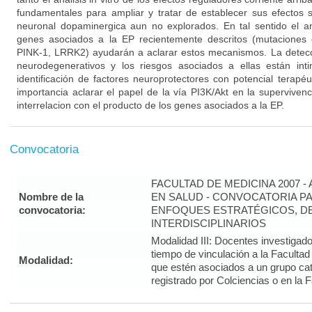
fundamentales para ampliar y tratar de establecer sus efectos s
neuronal dopaminergica aun no explorados. En tal sentido el an
genes asociados a la EP recientemente descritos (mutaciones e
PINK-1, LRRK2) ayudarán a aclarar estos mecanismos. La detec
neurodegenerativos y los riesgos asociados a ellas están int
identificación de factores neuroprotectores con potencial terapéut
importancia aclarar el papel de la vía PI3K/Akt en la superviven
interrelacion con el producto de los genes asociados a la EP.
Convocatoria
FACULTAD DE MEDICINA 2007 -
Nombre de la
EN SALUD - CONVOCATORIA PA
convocatoria:
ENFOQUES ESTRATÉGICOS, DE
INTERDISCIPLINARIOS
Modalidad III: Docentes investigad
tiempo de vinculación a la Faculta
Modalidad:
que estén asociados a un grupo cat
registrado por Colciencias o en la 