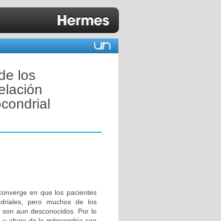
de los
elación
condrial
converge en que los pacientes
driales, pero muchos de los
 son aun desconocidos. Por lo
ba y abajo de la mitocondria son