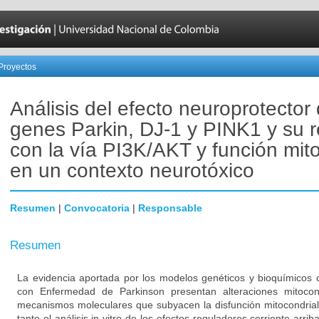
Proyectos
Análisis del efecto neuroprotector 
genes Parkin, DJ-1 y PINK1 y su r
con la vía PI3K/AKT y función mito
en un contexto neurotóxico
Resumen
|
Convocatoria
|
Responsable
Resumen
La evidencia aportada por los modelos genéticos y bioquímicos 
con Enfermedad de Parkinson presentan alteraciones mitocon
mecanismos moleculares que subyacen la disfunción mitocondrial
tanto el análisis in vitro de los efectos reguladores corriente arri