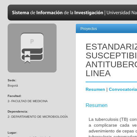
Proyectos
ESTANDARIZ
SUSCEPTIB
ANTITUBER
LINEA
Sede:
Bogotá
Resumen
|
Convocatoria
Facultad:
2- FACULTAD DE MEDICINA
Resumen
Dependencia:
2- DEPARTAMENTO DE MICROBIOLOGÍA
La tuberculosis (TB) co
a complicarse cada ve
advenimiento de cepas d
Lugar:
tuberculosis extremada