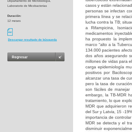
Departamento de Microbiología,
casos y están relaciona
Laboratorio de Micobacterias
personas se infectan co
Duración:
primera línea y se rela
12 meses
lucha contra la TB; situ
a Rifampicina, Isonia
medicamentos inyectabl
ha propuesto la implem
Descargar resultado de búsqueda
marco “alto a la Tubercu
134.000 pacientes afect
dos años asegurando su 
Regresar
millones de vidas para e
carga epidemiología mun
positivos por Bacilosc
alcanzar una tasa de cu
pero la tasa de curació
son fáciles de manejar 
embargo, la TB-MDR ha 
tratamiento, lo que expl
MDR que adquirieron re
del Sur y Latvia, 15 -19
importancia de controla
MDR se detecta y el tr
disminuir exponencialme